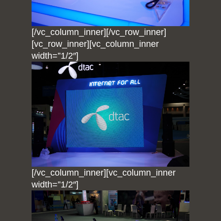
[/vc_column_inner][/vc_row_inner]
[vc_row_inner][vc_column_inner
width=”1/2″]
Home
Portfolio
blog
[/vc_column_inner][vc_column_inner
About
Arduino
width=”1/2″]
Tutorial
Contact
Raspberry pi