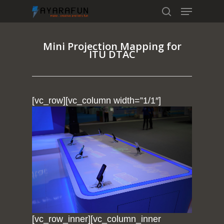
Mini Projection Mapping for
ITU DTAC
Hit enter to search or ESC to close
[vc_row][vc_column width=”1/1″]
[vc_row_inner][vc_column_inner