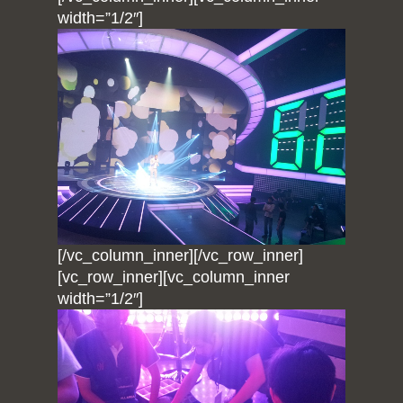
width=”1/2″]
Home
Portfolio
blog
About
Arduino
[/vc_column_inner][/vc_row_inner]
Tutorial
Contact
[vc_row_inner][vc_column_inner
Raspberry pi
Summit Your Pro
width=”1/2″]
Interactive Design
Robotics
MyProject