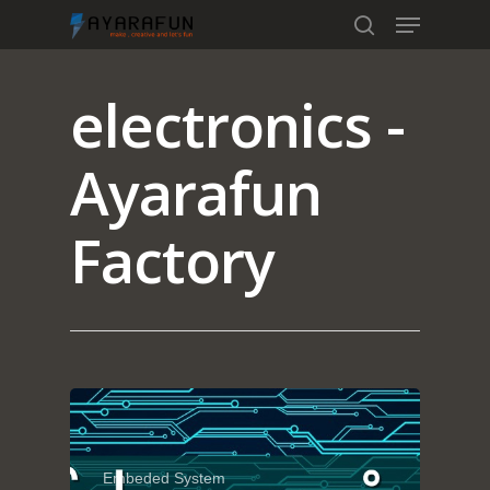
electronics -
Hit enter to search or ESC to close
Ayarafun
Factory
Home
Portfolio
Embeded System
blog