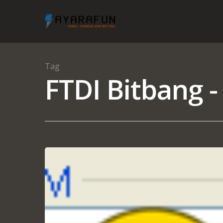
Tag
FTDI Bitbang -
Hit enter to search or ESC to close