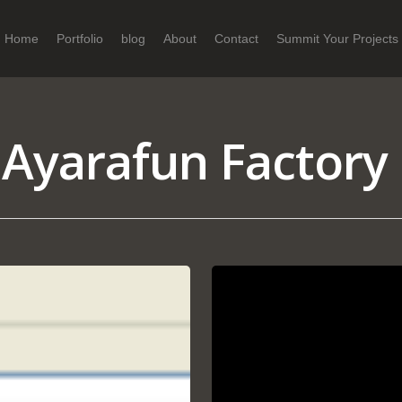
Home
Portfolio
blog
About
Contact
Summit Your Projects
 Ayarafun Factory