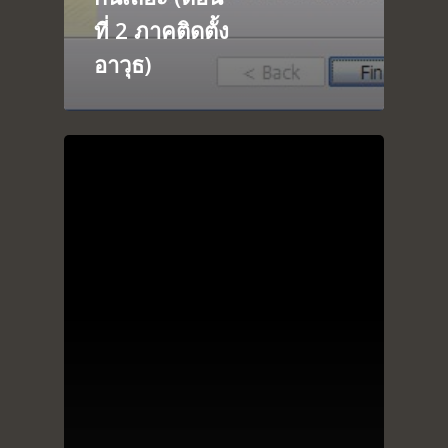
blog
ที่ 2 ภาคติดตั้ง
อาวุธ)
About
Arduino
Tutorial
Contact
Raspberry pi
Summit Your Pro
Interactive Design
Robotics
MyProject