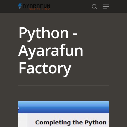
Python -
Hit enter to search or ESC to close
Ayarafun
Factory