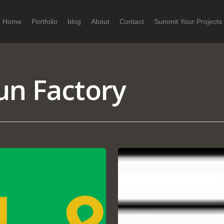
Home
Portfolio
blog
About
Contact
Summit Your Projects
fun Factory