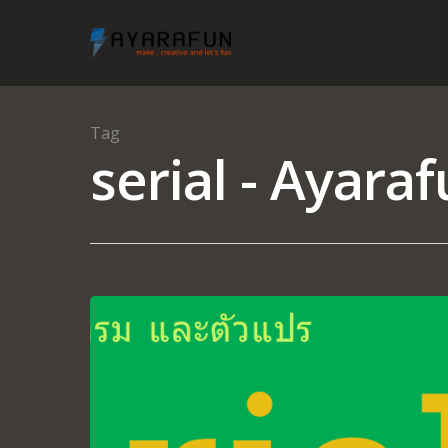
Tag
serial - Ayara
Hit enter to search or ESC to close