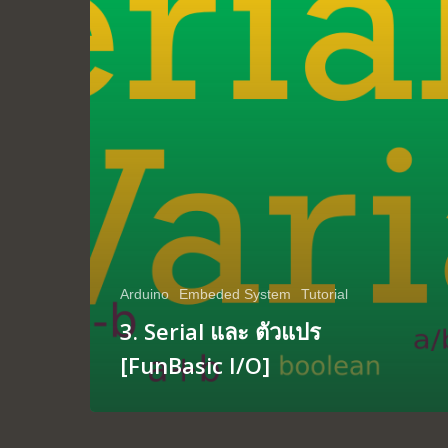
Arduino
Embeded System
Tutorial
3. Serial และ ตัวแปร
[FunBasic I/O]