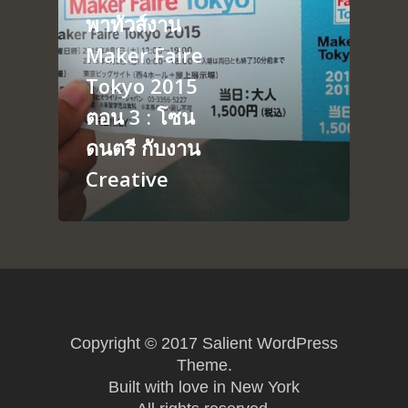
พาทัวส์งาน
About
Arduino
Maker Faire
Tutorial
Contact
Tokyo 2015
Raspberry pi
Summit Your Pro
ตอน 3 : โซน
Interactive Design
ดนตรี กับงาน
Robotics
Creative
MyProject
Copyright © 2017 Salient WordPress
Theme.
Built with love in New York