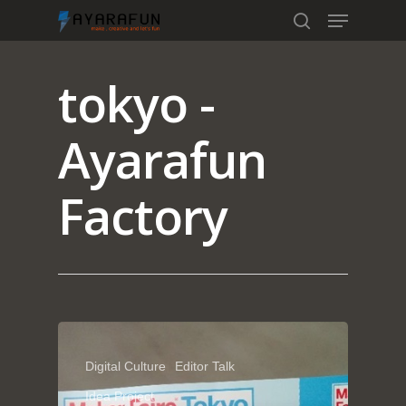
tokyo -
Hit enter to search or ESC to close
Ayarafun
Factory
Home
Portfolio
Digital Culture
Editor Talk
Idea Project
blog