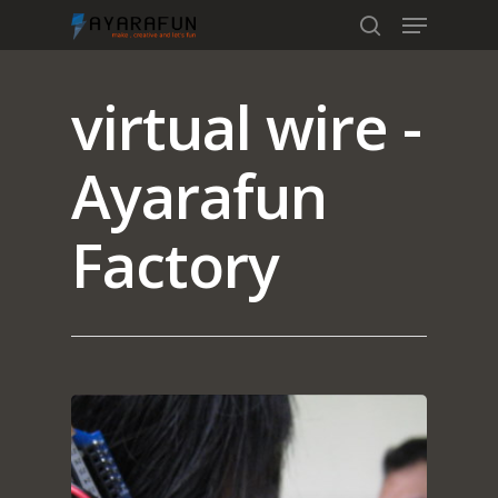
virtual wire -
Hit enter to search or ESC to close
Ayarafun
Factory
Home
Portfolio
blog