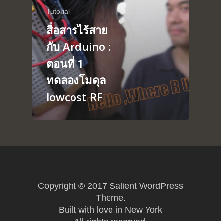
Tutorial
About
Arduino
สื่อสารไร้สาย
Tutorial
Contact
กับ Arduino :
Raspberry pi
Summit Your Pro
ตอนที่ 1
Interactive Design
ทดลองโมดุล
Robotics
lowcost RF
MyProject
Copyright © 2017 Salient WordPress
Theme.
Built with love in New York