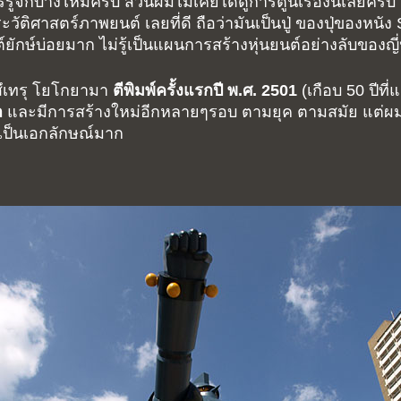
รรู้จักบ้างไหมครับ ส่วนผมไม่เคยได้ดูการตูนเรื่องนี้เลยค
ระวัติศาสตร์ภาพยนต์ เลยที่ดี ถือว่ามันเป็นปู่ ของปุ่ของหน
นต์ยักษ์บ่อยมาก ไม่รู้เป็นแผนการสร้างหุ่นยนต์อย่างลับของญี
ตสึเทรุ โยโกยามา
ตีพิมพ์ครั้งแรกปี พ.ศ. 2501
(เกือบ 50 ปีที
ำ
และมีการสร้างใหม่อีกหลายๆรอบ ตามยุค ตามสมัย แต่ผมก้อ
ันเป็นเอกลักษณ์มาก