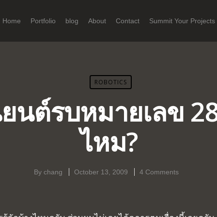
Home
Portfolio
blog
About
Contact
Summit Your Projects
ROBOTICS
่นยนต์รบหมายเลข 28 
ไหม?
By
chang
October 13, 2009
4 Comments