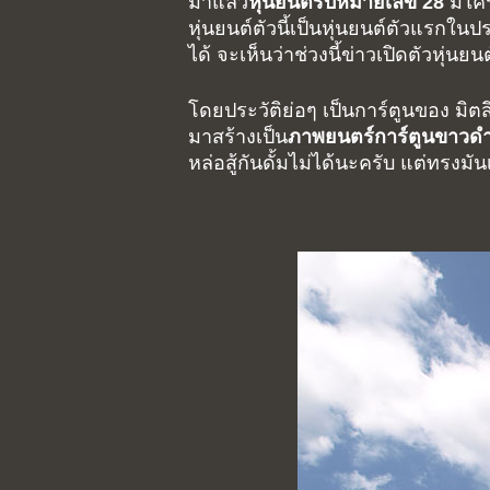
มาแล้ว
หุ่นยนต์รบหมายเลข 28
มีใค
หุ่นยนต์ตัวนี้เป็นหุ่นยนต์ตัวแรกในป
ได้ จะเห็นว่าช่วงนี้ข่าวเปิดตัวหุ่นย
โดยประวัติย่อๆ เป็นการ์ตูนของ มิ
มาสร้างเป็น
ภาพยนตร์การ์ตูนขาวด
หล่อสู้กันดั้มไม่ได้นะครับ แต่ทรงม
Hit enter to search or ESC to close