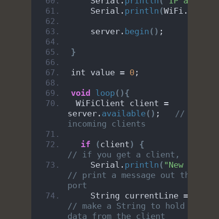
    Serial.
println
(
"IP address
    Serial.
println
(
WiFi.
localI
    server.
begin
()
;
}
int value = 
0
;
void
loop
(){
 WiFiClient client = 
server.
available
()
;   
// listen
incoming clients
if
(
client
)
{
// if you get a client,
    Serial.
println
(
"New Client
// print a message out the seri
port
    String currentLine = 
""
; 
// make a String to hold incomi
data from the client