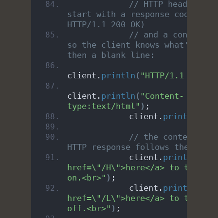
// HTTP headers alw
start with a response code (e.g
HTTP/1.1 200 OK)
// and a content-ty
so the client knows what's comi
then a blank line:
client.
println
(
"HTTP/1.1 200 OK
client.
println
(
"Content-
type:text/html"
)
;
            client.
println
()
;
// the content of t
HTTP response follows the heade
            client.
print
(
"Clic
href=\"/H\">here</a> to turn th
on.<br>"
)
;
            client.
print
(
"Clic
href=\"/L\">here</a> to turn th
off.<br>"
)
;