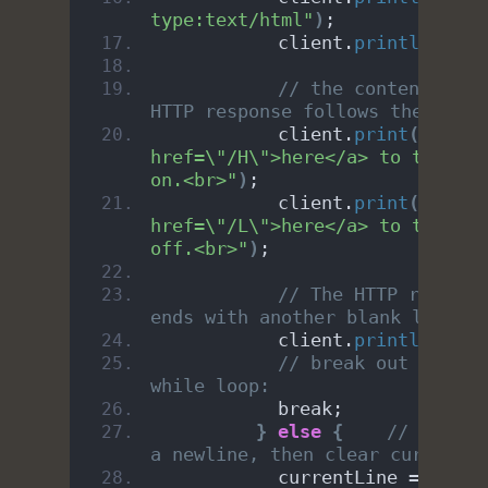
type:text/html"
)
;
           client.
println
()
;
// the content of th
HTTP response follows the heade
           client.
print
(
"Click 
href=\"/H\">here</a> to turn th
on.<br>"
)
;
           client.
print
(
"Click 
href=\"/L\">here</a> to turn th
off.<br>"
)
;
// The HTTP response
ends with another blank line:
           client.
println
()
;
// break out of the 
while loop:
           break;
}
else
{
// if you 
a newline, then clear currentLi
           currentLine = 
""
;