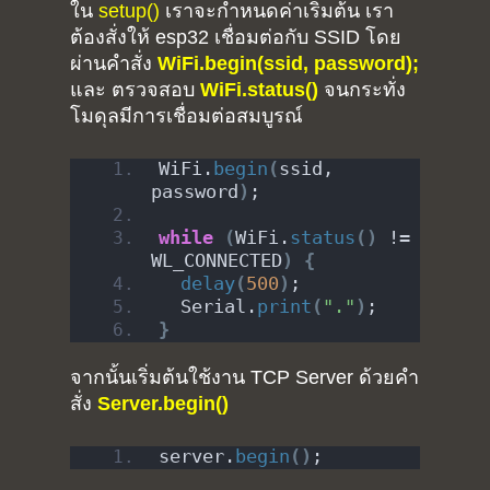
ใน
setup()
เราจะกำหนดค่าเริ่มต้น เรา
ต้องสั่งให้ esp32 เชื่อมต่อกับ SSID โดย
ผ่านคำสั่ง
WiFi.begin(ssid, password);
และ ตรวจสอบ
WiFi.status()
จนกระทั่ง
โมดุลมีการเชื่อมต่อสมบูรณ์
WiFi.
begin
(
ssid, 
password
)
;
while
(
WiFi.
status
()
 != 
WL_CONNECTED
)
{
delay
(
500
)
;
  Serial.
print
(
"."
)
;
Home
}
Portfolio
จากนั้นเริ่มต้นใช้งาน TCP Server ด้วยคำ
สั่ง
Server.begin()
blog
server.
begin
()
;
About
Arduino