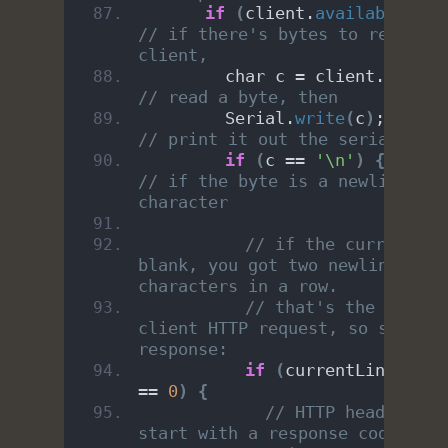
if
(
client.
available
())
// if there's bytes to read fro
client,
        char c = client.
read
()
// read a byte, then
        Serial.
write
(
c
)
;     
// print it out the serial moni
if
(
c == 
'\n'
)
{
// if the byte is a newline 
character
// if the current lin
blank, you got two newline 
characters in a row.
// that's the end of 
client HTTP request, so send a 
response:
if
(
currentLine.
leng
== 
0
)
{
// HTTP headers alw
start with a response code (e.g