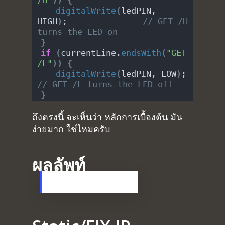
/H"
))
{
digitalWrite
(
ledPIN, 
HIGH
)
;               
// GET /H 
turns the LED on
}
if
(
currentLine.
endsWith
(
"GET 
/L"
))
{
digitalWrite
(
ledPIN, LOW
)
;       
// GET /L turns the LED off
}
ถึงตรงนี้ จะเห็นว่า หลักการเบื้องต้น มัน
ง่ายมาก ใช่ไหมครับ
ผลลัพท์
ไฟกระพริบผ่าน Web