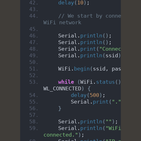
delay
(
10
)
;
// We start by connecting t
WiFi network
    Serial.
println
()
;
    Serial.
println
()
;
    Serial.
print
(
"Connecting t
    Serial.
println
(
ssid
)
;
    WiFi.
begin
(
ssid, password
)
while
(
WiFi.
status
()
 != 
WL_CONNECTED
)
{
delay
(
500
)
;
        Serial.
print
(
"."
)
;
}
    Serial.
println
(
""
)
;
    Serial.
println
(
"WiFi 
connected."
)
;