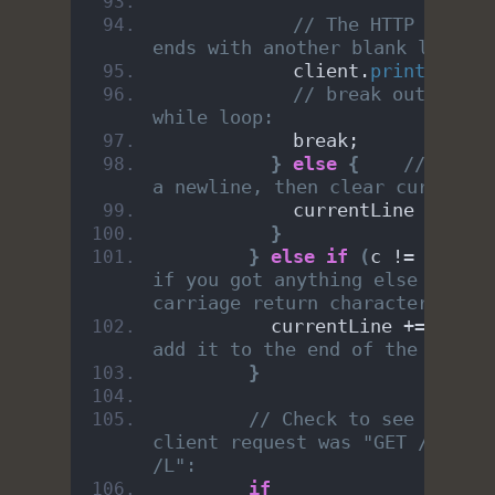
// The HTTP respons
ends with another blank line:
            client.
println
()
;
// break out of the
while loop:
            break;
}
else
{
// if yo
a newline, then clear currentLi
            currentLine = 
""
;
}
}
else
if
(
c != 
'\r'
)
if you got anything else but a 
carriage return character,
          currentLine += c;   
add it to the end of the curren
}
// Check to see if the 
client request was "GET /H" or 
/L":
if