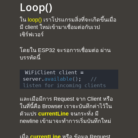
Loop()
Tutorial
Contact
Raspberry pi
Summit Your Pro
ใน
loop()
เราโปรแกรมสิ่งที่จะเกิดขึ้นเมื่อ
Interactive Design
มี client ใหม่เข้ามาเชื่อมต่อกับเวป
เซิร์ฟเวอร์
Robotics
MyProject
โดยใน ESP32 จะรอการเชื่อมต่อ ผ่าน
บรรทัดนี้
WiFiClient client = 
server.
available
()
;   
// 
listen for incoming clients
และเมือมีการ Request จาก Client หรือ
ในที่นี้คือ Browser เราจะบันทึกค่าไว้ใน
ตัวแปร
currentLine
จนกระทั่ง มี
newline เข้ามาจะทำการเริ่มบันทึกใหม่
เมื่อ
currentLine
หรือ ข้อมูล Request