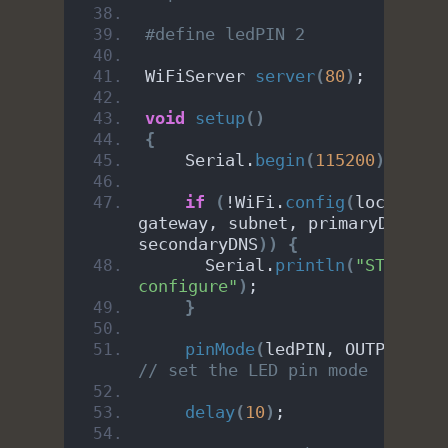
#define ledPIN 2
WiFiServer 
server
(
80
)
;
void
setup
()
{
    Serial.
begin
(
115200
)
;
if
(
!WiFi.
config
(
local_IP, 
gateway, subnet, primaryDNS, 
secondaryDNS
))
{
      Serial.
println
(
"STA Fail
configure"
)
;
}
pinMode
(
ledPIN, OUTPUT
)
; 
// set the LED pin mode
delay
(
10
)
;