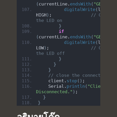
(
currentLine.
endsWith
(
"GET /H"
)
digitalWrite
(
ledPIN, 
HIGH
)
;               
// GET /H 
the LED on
}
if
(
currentLine.
endsWith
(
"GET /L"
)
digitalWrite
(
ledPIN, 
LOW
)
;                
// GET /L 
the LED off
}
}
}
// close the connection:
    client.
stop
()
;
    Serial.
println
(
"Client 
Disconnected."
)
;
}
}
อธิบายโค๊ด