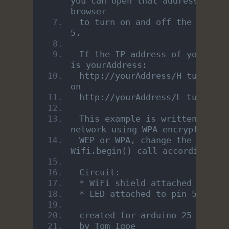
you can open that address in a 
browser
 to turn on and off the LED on 
5.
 If the IP address of your shie
is yourAddress:
 http://yourAddress/H turns the
on
 http://yourAddress/L turns it
 This example is written for a 
network using WPA encryption. F
 WEP or WPA, change the 
Wifi.begin() call accordingly.
 Circuit:
 * WiFi shield attached
 * LED attached to pin 5
 created for arduino 25 Nov 20
 by Tom Igoe