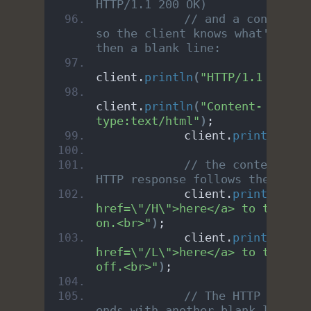
HTTP/1.1 200 OK)
// and a content-ty
so the client knows what's comi
then a blank line:
client.
println
(
"HTTP/1.1 200 OK
client.
println
(
"Content-
type:text/html"
)
;
            client.
println
()
;
// the content of t
HTTP response follows the heade
            client.
print
(
"Clic
href=\"/H\">here</a> to turn th
on.<br>"
)
;
            client.
print
(
"Clic
href=\"/L\">here</a> to turn th
off.<br>"
)
;
// The HTTP respons
ends with another blank line: