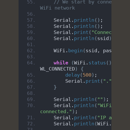
// We start by connecting t
WiFi network
    Serial.
println
()
;
    Serial.
println
()
;
    Serial.
print
(
"Connecting t
    Serial.
println
(
ssid
)
;
    WiFi.
begin
(
ssid, password
)
while
(
WiFi.
status
()
 != 
WL_CONNECTED
)
{
delay
(
500
)
;
        Serial.
print
(
"."
)
;
}
    Serial.
println
(
""
)
;
    Serial.
println
(
"WiFi 
connected."
)
;
    Serial.
println
(
"IP address
    Serial.
println
(
WiFi.
localI