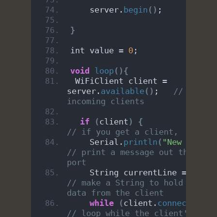
    server.
begin
()
;
}
int value = 
0
;
void
loop
(){
 WiFiClient client = 
server.
available
()
;   
// listen
incoming clients
if
(
client
)
{
// if you get a client,
    Serial.
println
(
"New Client
// print a message out the seri
port
    String currentLine = 
""
; 
// make a String to hold incomi
data from the client
while
(
client.
connected
())
// loop while the client's conn