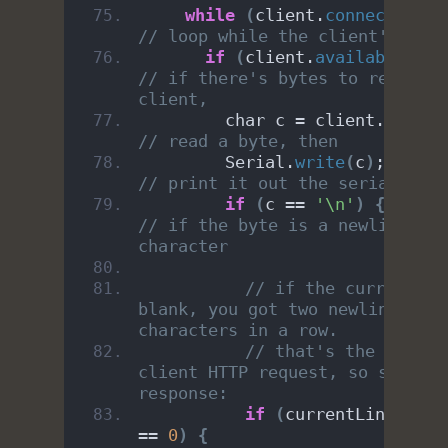
while
(
client.
connected
())
// loop while the client's conn
if
(
client.
available
())
// if there's bytes to read fro
client,
        char c = client.
read
()
// read a byte, then
        Serial.
write
(
c
)
;     
// print it out the serial moni
if
(
c == 
'\n'
)
{
// if the byte is a newline 
character
// if the current lin
blank, you got two newline 
characters in a row.
// that's the end of 
client HTTP request, so send a 
response:
if
(
currentLine.
leng
== 
0
)
{