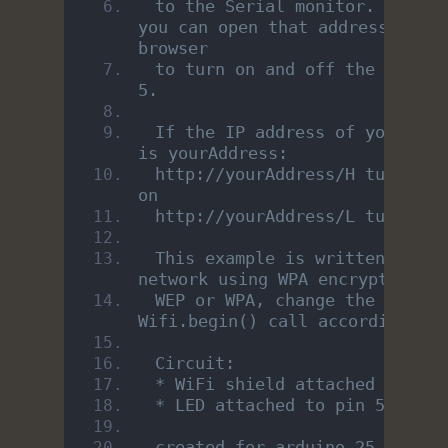
 to the Serial monitor. From th
you can open that address in a 
browser
 to turn on and off the LED on 
5.
 If the IP address of your shie
is yourAddress:
 http://yourAddress/H turns the
on
 http://yourAddress/L turns it
 This example is written for a 
network using WPA encryption. F
 WEP or WPA, change the 
Wifi.begin() call accordingly.
 Circuit:
 * WiFi shield attached
 * LED attached to pin 5
 created for arduino 25 Nov 20