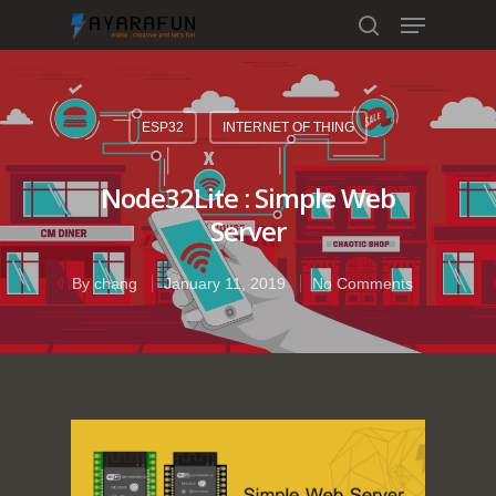
ESP32
INTERNET OF THING
Hit enter to search or ESC to close
Node32Lite : Simple Web
Server
By
chang
January 11, 2019
No Comments