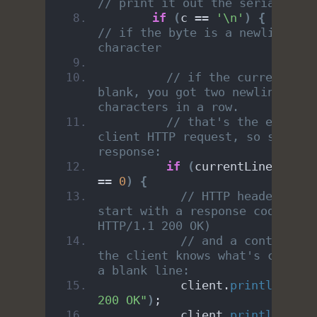
// print it out the serial moni
if
(
c == 
'\n'
)
{
// if the byte is a newline 
character
// if the current line
blank, you got two newline 
characters in a row.
// that's the end of t
client HTTP request, so send a 
response:
if
(
currentLine.
lengt
== 
0
)
{
// HTTP headers alwa
start with a response code (e.g
HTTP/1.1 200 OK)
// and a content-typ
the client knows what's coming,
a blank line:
           client.
println
(
"HTT
200 OK"
)
;
           client.
println
(
"Con