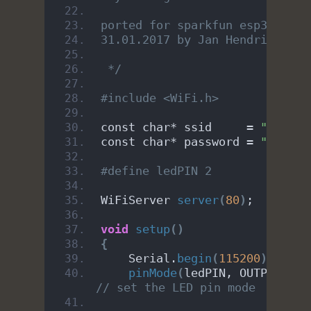
ported for sparkfun esp32 
31.01.2017 by Jan Hendrik Berl
 */
#include <WiFi.h>
const char* ssid     = 
"ssidHe
const char* password = 
"passHe
#define ledPIN 2
WiFiServer 
server
(
80
)
;
void
setup
()
{
    Serial.
begin
(
115200
)
;
pinMode
(
ledPIN, OUTPUT
)
; 
// set the LED pin mode