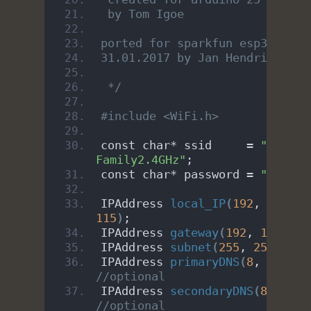
 by Tom Igoe
ported for sparkfun esp32 
31.01.2017 by Jan Hendrik Berl
 */
#include <WiFi.h>
const char* ssid     = 
"duck 
Family2.4GHz"
;
const char* password = 
"212224
IPAddress 
local_IP
(
192
, 
168
, 
1
115
)
;
IPAddress 
gateway
(
192
, 
168
, 
1
,
IPAddress 
subnet
(
255
, 
255
, 
0
, 
IPAddress 
primaryDNS
(
8
, 
8
, 
8
, 
//optional
IPAddress 
secondaryDNS
(
8
, 
8
, 
4
//optional