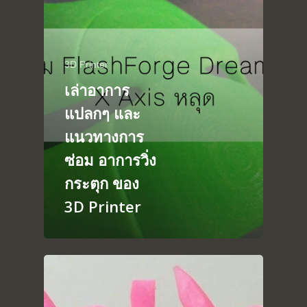
Home
3D Printer
Portfolio
เล่าอาการ
blog
แปลกๆ และ
About
แนวทางการ
Arduino
ซ่อม อาการวิ่ง
Tutorial
Contact
กระตุก ของ
Raspberry pi
Summit Your Pro
3D Printer
Interactive Design
Robotics
MyProject