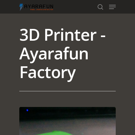
3D Printer -
Hit enter to search or ESC to close
Ayarafun
Factory