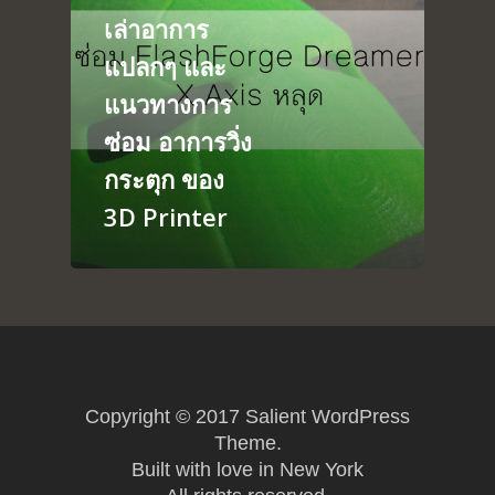
เล่าอาการ
About
Arduino
แปลกๆ และ
Tutorial
Contact
แนวทางการ
Raspberry pi
Summit Your Pro
ซ่อม อาการวิ่ง
Interactive Design
กระตุก ของ
Robotics
3D Printer
MyProject
Copyright © 2017 Salient WordPress
Theme.
Built with love in New York