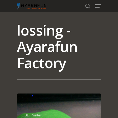
lossing -
Hit enter to search or ESC to close
Ayarafun
Factory
Home
Portfolio
3D Printer
blog