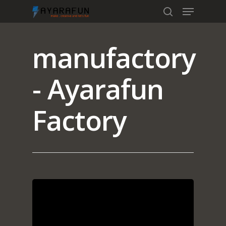
manufactory
Hit enter to search or ESC to close
- Ayarafun
Factory
Home
Portfolio
blog