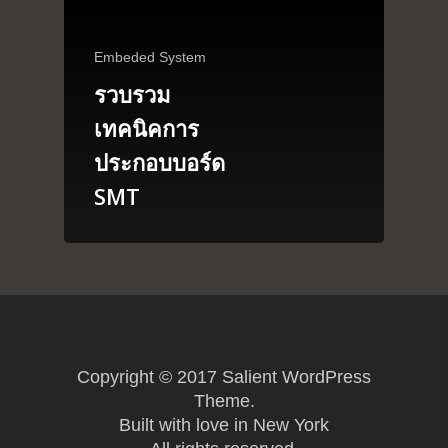
About
Arduino
Embeded System
Tutorial
Contact
รวบรวม
Raspberry pi
Summit Your Pro
เทคนิคการ
Interactive Design
ประกอบบอร์ด
Robotics
SMT
MyProject
Copyright © 2017 Salient WordPress
Theme.
Built with love in New York