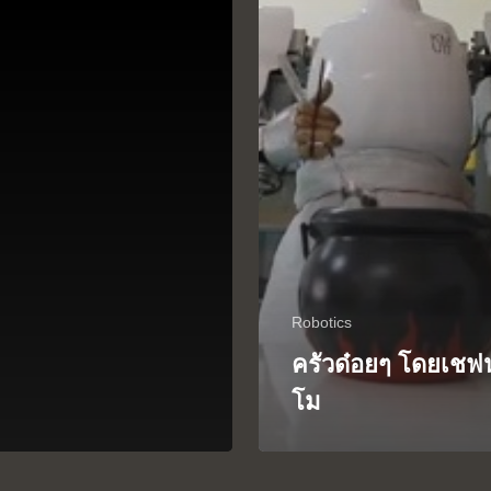
Robotics
ครัวด๋อยๆ โดยเชฟ
โม