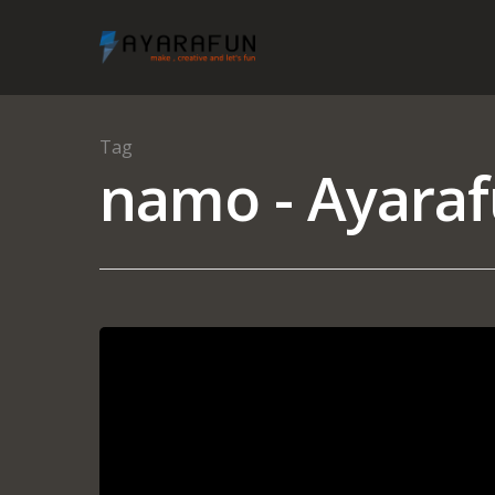
Tag
namo - Ayaraf
Hit enter to search or ESC to close