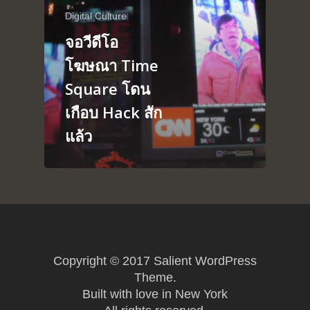
Digital Culture
About
Arduino
จอวีดีโอ
Tutorial
Contact
โฆษณา Time
Raspberry pi
Summit Your Pro
Square โดน
Interactive Design
เกือบ Hack สัก
Robotics
แล้ว
MyProject
Copyright © 2017 Salient WordPress
Theme.
Built with love in New York