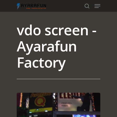
vdo screen -
Hit enter to search or ESC to close
Ayarafun
Factory
Home
Portfolio
blog