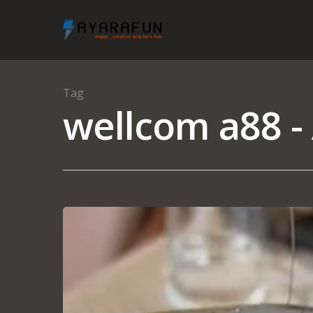
Tag
wellcom a88 -
Hit enter to search or ESC to close