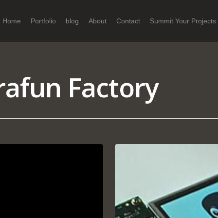
Home
Portfolio
blog
About
Contact
Summit Your Projects
afun Factory