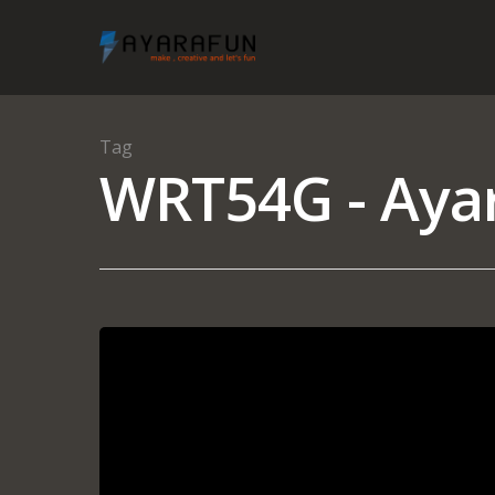
Tag
WRT54G - Ayar
Hit enter to search or ESC to close