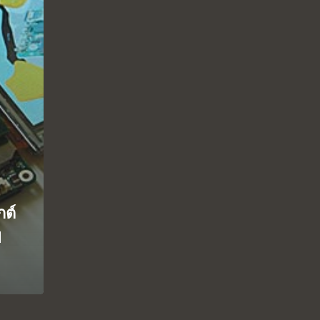
กต์
d