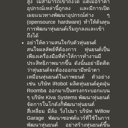
Tutorial
สูง ไม่สามารถเข้าถึงได้ แต่เมื่อราคา
Contact
อุปกรณ์เหล่านี้ถูกลง และมีการเปิด
Raspberry pi
Summit Your Pro
เผยแนวทางพัฒนาอุปกรณ์ต่าง ๆ
Interactive Design
(opensource hardware) ทำให้ต้นทุน
การพัฒนาหุ่นยนต์เริ่มถูกลงและเข้า
Robotics
ถึงได้
MyProject
อย่าให้ความสนใจกับตัวหุ่นยนต์
สนใจผลลัพธ์ที่ต้องการ หุ่นยนต์เป็น
เพียงเครื่องมือที่ทำให้การทำงานมี
ประสิทธิภาพมากขึ้น ดังนั้นอย่ายึดติด
ว่าหุ่นยนต์จะต้องออกมามีหน้าตา
เหมือนหุ่นยนต์ในภาพยนต์ ตัวอย่าง
เช่น บริษัท iRobot ผลิตหุ่นยนต์ดูดฝุ่น
Roomba ออกมาเป็นทรงกระบอกแบน
ๆ บริษัท Kiva Systems พัฒนาหุ่นยนต์
จัดการในโกดังก็พัฒนาหุ่นยนต์
สี่เหลี่ยม มีล้อ วิ่งไปมา บริษัท Willow
Garage พัฒนาซอฟต์แวร์ที่ใช้ในการ
พัฒนาหุ่นยนต์ อย่าสร้างหุ่นยนต์ขึ้น