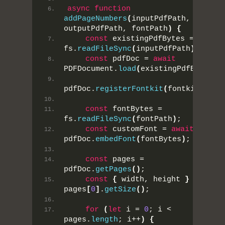
async
function
addPageNumbers
(
inputPdfPath, 
outputPdfPath, fontPath
)
{
const
 existingPdfBytes = 
fs.
readFileSync
(
inputPdfPath
)
;
const
 pdfDoc = 
await
PDFDocument.
load
(
existingPdfBytes
)
;
pdfDoc.
registerFontkit
(
fontkit
)
;
const
 fontBytes = 
fs.
readFileSync
(
fontPath
)
;
const
 customFont = 
await
pdfDoc.
embedFont
(
fontBytes
)
;
const
 pages = 
pdfDoc.
getPages
(
)
;
const
{
 width, height 
}
 = 
pages
[
0
]
.
getSize
(
)
;
for
(
let
 i = 
0
; i < 
pages.
length
; i++
)
{