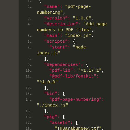
{
"name":
"pdf-page-
numbering"
,
"version":
"1.0.0"
,
"description":
"Add page 
numbers to PDF files"
,
"main":
"index.js"
,
"scripts":
{
"start":
"node 
index.js"
}
,
"dependencies":
{
"pdf-lib":
"^1.17.1"
,
"@pdf-lib/fontkit":
"^1.0.0"
}
,
"bin":
{
"pdf-page-numbering":
"./index.js"
}
,
"pkg":
{
"assets":
[
"THSarabunNew.ttf"
,