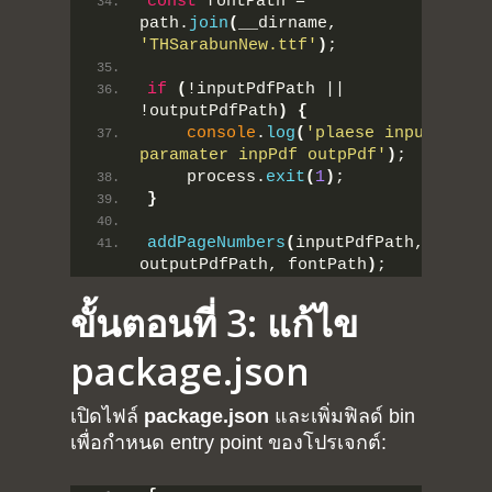
blog
const
 fontPath = 
path.
join
(
__dirname, 
About
'THSarabunNew.ttf'
)
;
Arduino
Tutorial
if
(
!inputPdfPath || 
Contact
!outputPdfPath
)
{
Raspberry pi
console
.
log
(
'plaese input a 
Summit Your Pro
paramater inpPdf outpPdf'
)
;
Interactive Design
    process.
exit
(
1
)
;
}
Robotics
addPageNumbers
(
inputPdfPath, 
MyProject
outputPdfPath, fontPath
)
;
ขั้นตอนที่ 3: แก้ไข
package.json
เปิดไฟล์
package.json
และเพิ่มฟิลด์ bin
เพื่อกำหนด entry point ของโปรเจกต์: