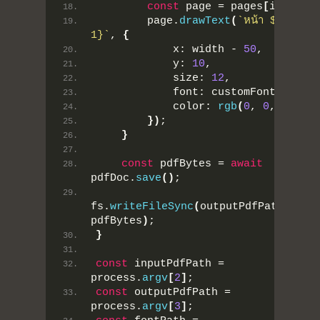
const
 page = pages
[
i
]
;
        page.
drawText
(
`หน้า 
${i + 
1}
`
, 
{
            x: width - 
50
,
            y: 
10
,
            size: 
12
,
            font: customFont,
            color: 
rgb
(
0
, 
0
, 
0
)
,
}
)
;
}
const
 pdfBytes = 
await
pdfDoc.
save
(
)
;
fs.
writeFileSync
(
outputPdfPath, 
pdfBytes
)
;
}
Home
const
 inputPdfPath = 
process.
argv
[
2
]
;
Portfolio
const
 outputPdfPath = 
process.
argv
[
3
]
;