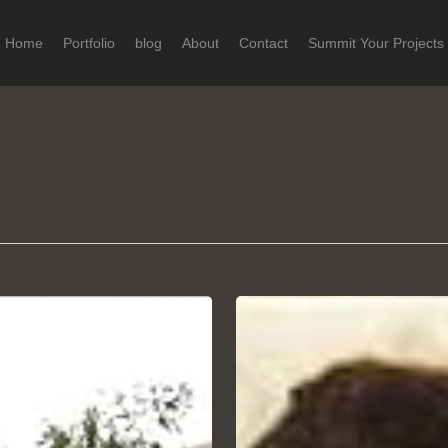
Home
Portfolio
blog
About
Contact
Summit Your Projects