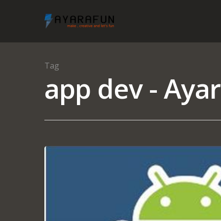
Tag
app dev - Aya
Hit enter to search or ESC to close