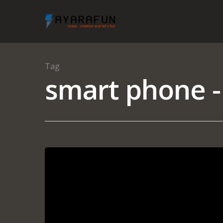
Tag
smart phone -
Hit enter to search or ESC to close