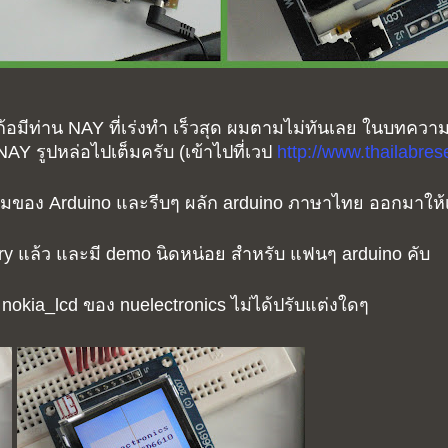
อมีท่าน NAY ที่เร่งทำ เร็วสุด ผมตามไม่ทันเลย ในบทความเร
Y รูปหล่อไปเต็มครับ (เข้าไปที่เวป
http://www.thailabre
ของ Arduino และรีบๆ ผลัก arduino ภาษาไทย ออกมาให้เ
ry แล้ว และมี demo นิดหน่อย สำหรับ แฟนๆ arduino คับ
okia_lcd ของ nuelectronics ไม่ได้ปรับแต่งใดๆ