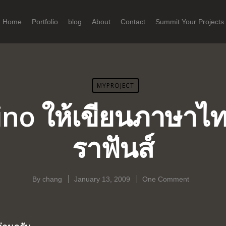
Home
Portfolio
blog
About
Contact
Summit Your Projects
MYPROJECT
ino ให้เขียนภาษาไ
ราฟันส์
By
chang
January 13, 2009
One Comment