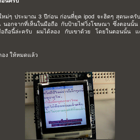
ก่อนครับ
 ยังใหม่ๆ ประมาณ 3 ปีก่อน ก่อนที่่ยุค ipod จะฮิตๆ สุดนะค
น นอกจากที่เห็นในมือถือ กับป้ายไฟวิ่งโฆษณา ซึ่งตอนน
ือนี้ล่ะครับ ผมได้ลอง กับเขาด้วย โดยในตอนนั้น แค
คดอง ให้หมดแล้ว