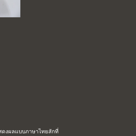
จอแสดงผลแบบภาษาไทยสักที่