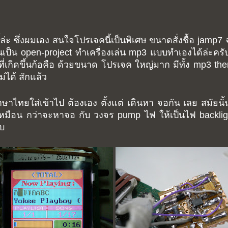
นี้ล่ะ ซึ่งผมเอง สนใจโปรเจคนี้เป็นพิเศษ ขนาดสั่งชื้อ jam
นเป็น open-project ทำเครื่องเล่น mp3 แบบทำเองได้ล่ะครั
าที่เกิดขึ้นก้อคือ ด้วยขนาด โปรเจค ใหญ่มาก มีทั้ง mp3 t
่ได้ สักแล้ว
าไทยใส่เข้าไป ต้องเอง ตั้งแต่ เดินหา จอกัน เลย สมัยนั
้าเหมือน กว่าจะหาจอ กับ วงจร pump ไฟ ให้เป็นไฟ backli
ับ