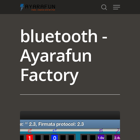
bluetooth -
Hit enter to search or ESC to close
Ayarafun
Factory