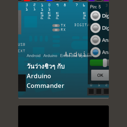
Home
Portfolio
blog
About
Arduino
Android
Arduino
Embeded System
วันว่างชิวๆ กับ
Tutorial
Contact
Arduino
Raspberry pi
Summit Your Pro
Commander
Interactive Design
Robotics
MyProject