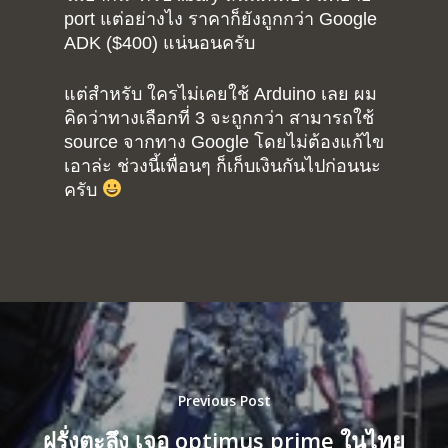
Tutorial
Contact
port แต่อย่างไง ราคาก็ยังถูกกว่า Google
ADK ($400) แน่นอนครับ
Raspberry pi
Summit Your Pro
Interactive Design
แต่สำหรับ ใครไม่เคยใช้ Arduino เลย ผม
Robotics
คิดว่าทางเลือกที่ 3 จะถูกกว่า สามารถใช้
source จากทาง Google โดยไม่ต้องแก้ไข
MyProject
เอาล่ะ ช่วงนี้เพื่อนๆ ก็เก็บเงินกันไปก่อนนะ
ครับ
Previous Post
ฝรั่งตะลึง เจอ optimus prime ในไทย