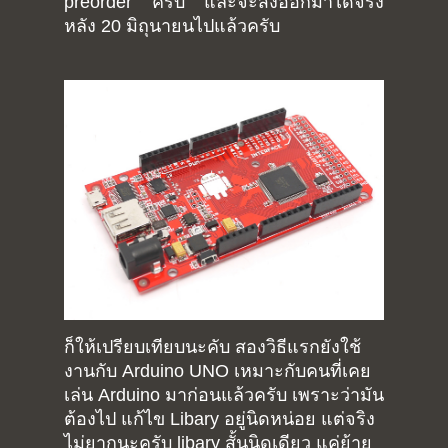
preorder ครับ และจะส่งออกมาได้จริง
หลัง 20 มิถุนายนไปแล้วครับ
Home
Portfolio
ก็ให้เปรียบเทียบนะคับ สองวิธีแรกยังใช้
งานกับ Arduino UNO เหมาะกับคนที่เคย
blog
เล่น Arduino มาก่อนแล้วครับ เพราะว่ามัน
ต้องไป แก้ไข Libary อยู่นิดหน่อย แต่จริง
About
Arduino
ไม่ยากนะครับ libary สั้นนิดเดียว แค่ย้าย